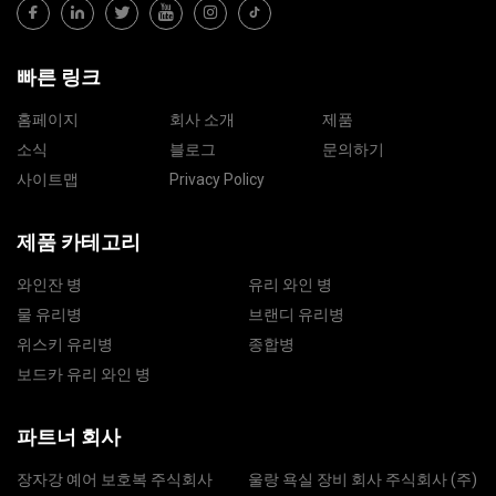
빠른 링크
홈페이지
회사 소개
제품
소식
블로그
문의하기
사이트맵
Privacy Policy
제품 카테고리
와인잔 병
유리 와인 병
물 유리병
브랜디 유리병
위스키 유리병
종합병
보드카 유리 와인 병
파트너 회사
장자강 예어 보호복 주식회사
울랑 욕실 장비 회사 주식회사 (주)