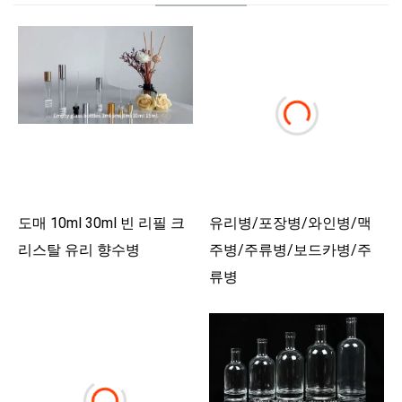
도매 10ml 30ml 빈 리필 크
유리병/포장병/와인병/맥
리스탈 유리 향수병
주병/주류병/보드카병/주
류병