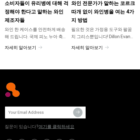
들이키고 있습니다.
소비자들이 유리병에 대해 걱
와인 전문가가 말하는 코르크
정해야 한다고 말하는 와인
따개 없이 와인병을 여는 4가
제조자들
지 방법
와인 한 케이스를 안전하게 배송
필요한 것은 가정용 도구와 팔꿈
해 드립니다. 국제 피노 누아 축제
치 그리스뿐입니다! Dillon Evans
(International Pinot Noir
는 아주 어린 나이에 요리를 좋아
자세히 알아보기
자세히 알아보기
Celebration)는 기대되는 연례 모
했습니다. 그는 자신의 손 없이 오
임입니다. 매년 여름 전 세계 피노
트밀 한 그릇을 전자레인지에 돌
누아 생산자들이 오레곤주 맥민
렸던 새로운 경험을 기억합니다.
빌로 모여듭니다.
질문이 있습니다?
여기를 클릭하세요