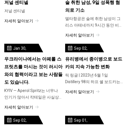
저널 센티넬
술 취한 남성, 9일 성폭행 혐
의로 기소
저널 센티넬
델타항공은 술에 취한 남성이 그
자세히 알아보기
리스 아테네까지 9시간 동안 비행
하는 동안 어머니와 십대 딸을 성
자세히 알아보기
폭행한 혐의로 현재 200만 달러
규모의 소송에 직면해 있다. (사진
Jan 30,
Sep 02,
=AP
2024
2023
우크라이나에서는 아페롤 스
유리병에서 종이병으로 보드
프릿츠를 마시는 것이 러시아
카의 지속 가능한 변화
와의 협력이라고 보는 사람들
릭 링글 | 2023년 6월 1일
도 있습니다.
Distillery 98의 하프 쉘 보드카는
소규모 증류소의 교장이 지속 가
KYIV — Aperol Spritz는 너무나
자세히 알아보기
능성에 대해 갖고 있는 강렬한 열
인기가 많아서 칵테일은 사실상
정을 반영합니다. 브랜드의 에코
유럽의 여름과 동의어입니다. 이
자세히 알아보기
스토리는
곳에서는 감정가들이 파티오와
바 꼭대기 주변에 빽빽이 들어차
Sep 02,
Sep 01,
서 거품이 많은 오렌지색 맥주를
2023
2023