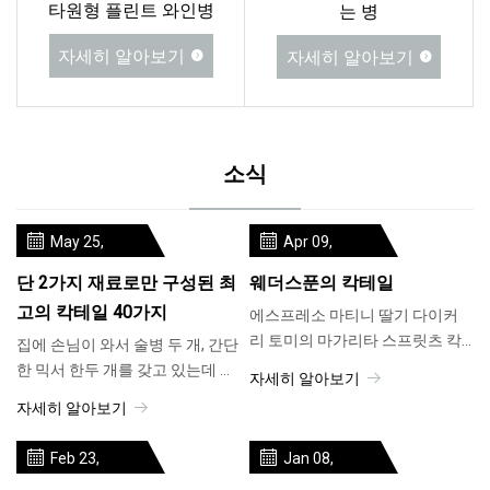
타원형 플린트 와인병
는 병
자세히 알아보기
자세히 알아보기
소식
May 25,
Apr 09,
2024
2024
단 2가지 재료로만 구성된 최
웨더스푼의 칵테일
고의 칵테일 40가지
에스프레소 마티니 딸기 다이커
리 토미의 마가리타 스프릿츠 칵
집에 손님이 와서 술병 두 개, 간단
테일 칵테일 피처
한 믹서 한두 개를 갖고 있는데 그
자세히 알아보기
룹을 위해 무엇을 만들어야 할지
자세히 알아보기
모르는 경우가 얼마나 자주 있습
니까? 복잡한 재료가 많이 필요하
Feb 23,
Jan 08,
지 않은 것으로 나타났습니다.
2024
2024