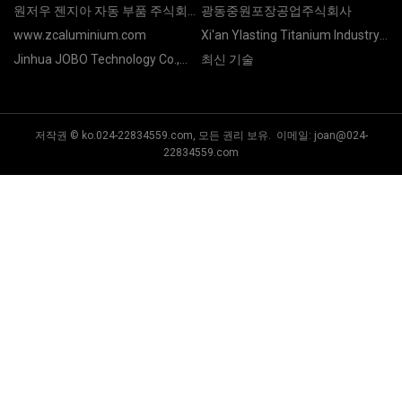
원저우 젠지아 자동 부품 주식회사
광동중원포장공업주식회사
주식회사
www.zcaluminium.com
Xi'an Ylasting Titanium Industry
Co., Ltd.
Jinhua JOBO Technology Co.,
최신 기술
Ltd.
저작권 © ko.024-22834559.com, 모든 권리 보유. 이메일:
joan@024-
22834559.com